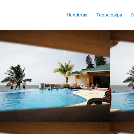
Honduras
Tegucigalpa
S