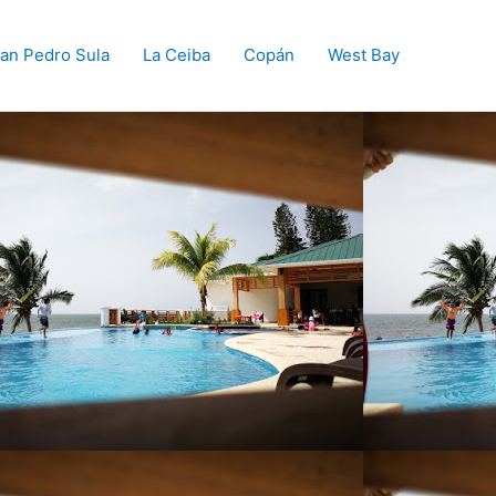
an Pedro Sula
La Ceiba
Copán
West Bay