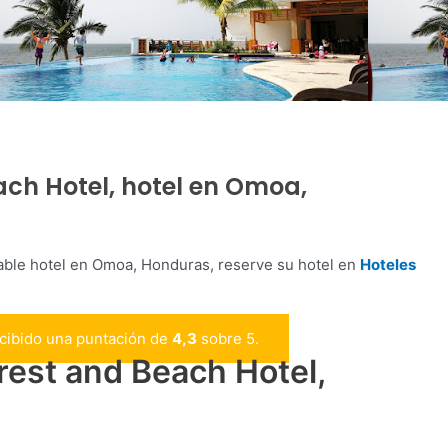
ach Hotel, hotel en Omoa,
lable hotel en Omoa, Honduras, reserve su hotel en
Hoteles
ecibido una puntación de
4,3
sobre 5.
rest and Beach Hotel,