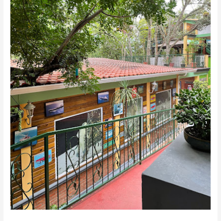
hotel
en
Santa
Lucía,
Honduras