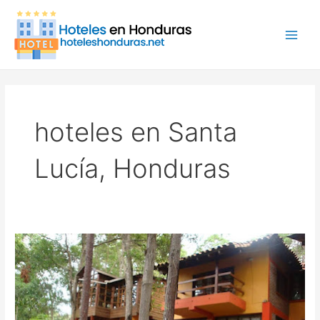
Ir
Main
al
Men
contenido
hoteles en Santa
Lucía, Honduras
Hotel
Santa
Lucia
Resort,
hotel
en