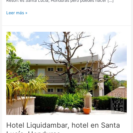
Resort es Santa Lucía, Honduras pero puedes hacer […]
Leer más »
Hotel
Liquidambar,
hotel
en
Santa
Lucía,
Honduras
Hotel Liquidambar, hotel en Santa