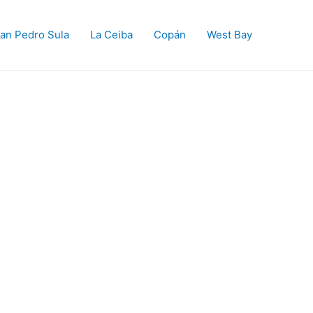
an Pedro Sula
La Ceiba
Copán
West Bay