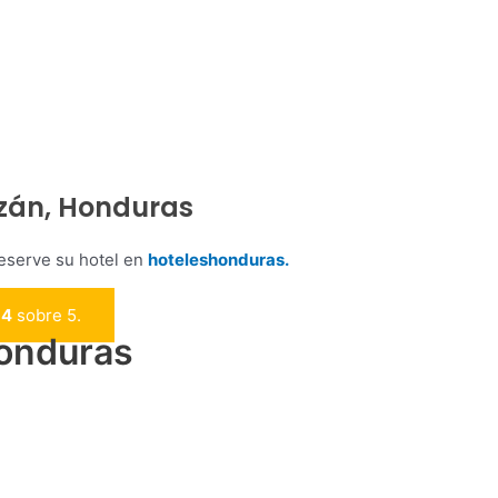
azán, Honduras
reserve su hotel en
hoteleshonduras.
e
4
sobre 5.
Honduras