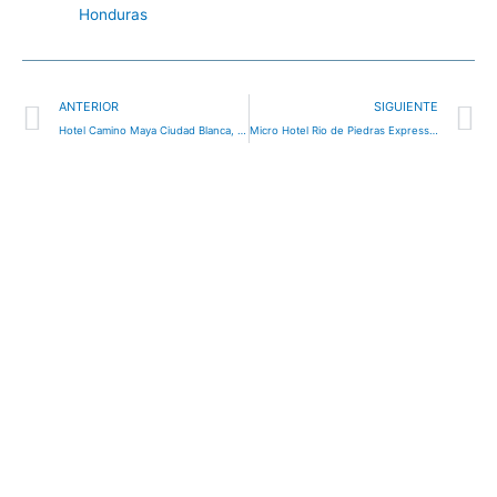
Honduras
Ant
S
ANTERIOR
SIGUIENTE
Hotel Camino Maya Ciudad Blanca, hotel en Copán Ruinas, Honduras
Micro Hotel Rio de Piedras Express, hotel en San Pedro Sula, Honduras