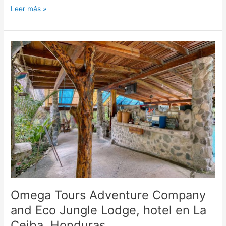
Leer más »
Omega
Tours
Adventure
Company
and
Eco
Jungle
Lodge,
hotel
en
La
Ceiba,
Honduras
Omega Tours Adventure Company
and Eco Jungle Lodge, hotel en La
Ceiba, Honduras