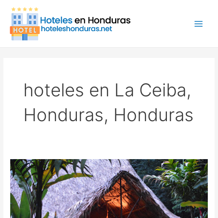
Ir
Paginación
Main
al
de
Men
contenido
entradas
hoteles en La Ceiba,
Honduras, Honduras
Las
Cascadas
Lodge,
hotel
en
La