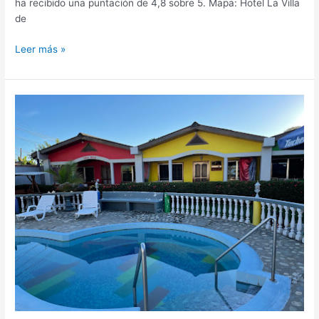
ha recibido una puntación de 4,8 sobre 5. Mapa: Hotel La Villa
de
Leer más »
Hotel
Rainbow
Village,
hotel
en
La
Ceiba,
Honduras