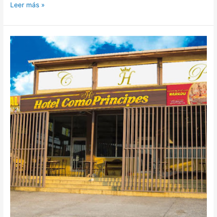
Leer más »
Hotel
Como
Príncipes,
hotel
en
La
Ceiba,
Honduras