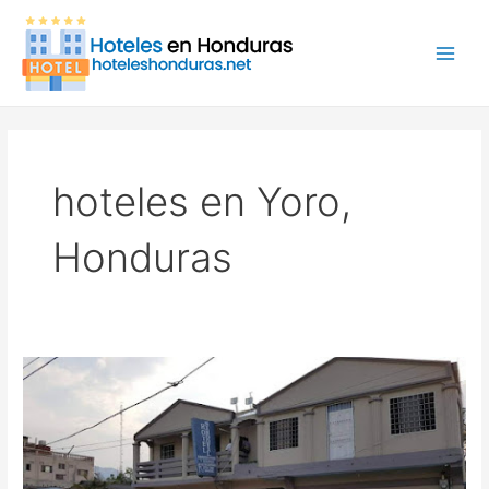
Ir
Main
al
Men
contenido
hoteles en Yoro,
Honduras
Hotel
Sandoval,
Hotel
en
Yoro,
Honduras