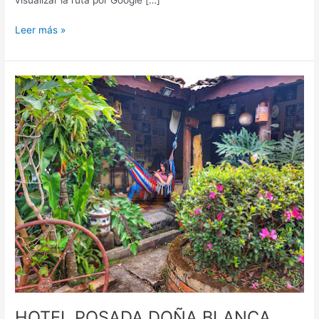
Leer más »
HOTEL
POSADA
DOÑA
BLANCA,
hotel
en
Corquín,
Honduras
HOTEL POSADA DOÑA BLANCA,