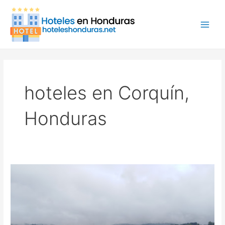
Ir
Main
al
Men
contenido
hoteles en Corquín,
Honduras
Hotel
Berlin,
Hotel
en
Corquín,
Honduras