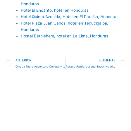
Honduras
Hotel El Encanto, hotel en Honduras
Hotel Quinta Avenida, Hotel en El Paraíso, Honduras
Hotel Plaza Juan Carlos, hotel en Tegucigalpa,
Honduras
Hostal Bethlehem, hotel en La Lima, Honduras
Ant
S
ANTERIOR
SIGUIENTE
Omega Tours Adventure Company and Eco Jungle Lodge, hotel en La Ceiba, Honduras
Paraiso Rainforest and Beach Hotel, hotel en Omoa, Honduras