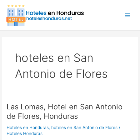
Ir
Main
al
Men
contenido
hoteles en San
Antonio de Flores
Las Lomas, Hotel en San Antonio
Las
Lomas,
de Flores, Honduras
Hotel
en
Hoteles en Honduras
,
hoteles en San Antonio de Flores
/
San
Hoteles Honduras
Antonio