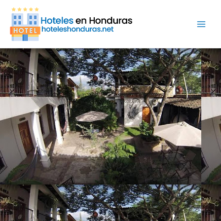
Ir
Main
al
Men
contenido