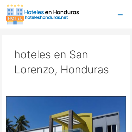
Ir
Main
al
Men
contenido
hoteles en San
Lorenzo, Honduras
Hotel
Green
SL,
hotel
en
San