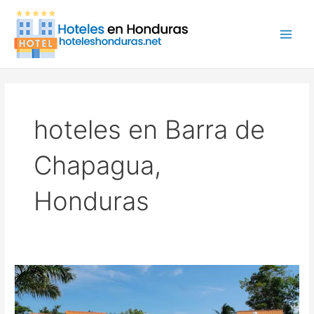
Ir
Main
al
Men
contenido
hoteles en Barra de
Chapagua,
Honduras
Trujillo
Beach
Eco