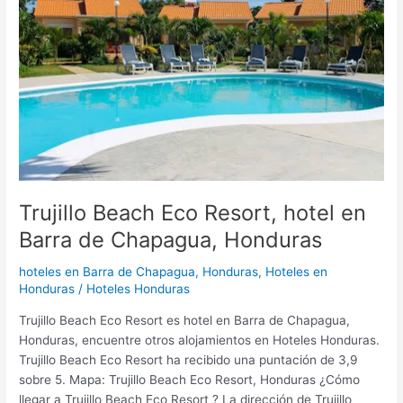
Resort,
hotel
en
Barra
de
Chapagua,
Honduras
Trujillo Beach Eco Resort, hotel en
Barra de Chapagua, Honduras
hoteles en Barra de Chapagua, Honduras
,
Hoteles en
Honduras
/
Hoteles Honduras
Trujillo Beach Eco Resort es hotel en Barra de Chapagua,
Honduras, encuentre otros alojamientos en Hoteles Honduras.
Trujillo Beach Eco Resort ha recibido una puntación de 3,9
sobre 5. Mapa: Trujillo Beach Eco Resort, Honduras ¿Cómo
llegar a Trujillo Beach Eco Resort ? La dirección de Trujillo