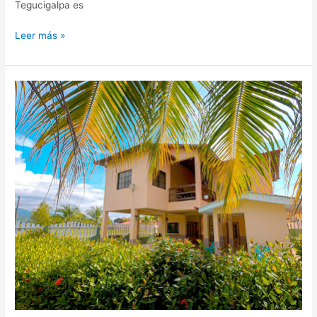
Tegucigalpa es
Leer más »
Viña
del
Mar,
hotel
en
Omoa,
Honduras