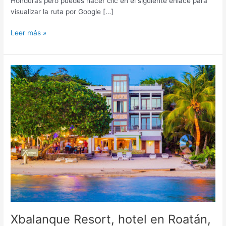
Honduras pero puedes hacer clic en el siguiente enlace para
visualizar la ruta por Google […]
Leer más »
Xbalanque
Resort,
hotel
en
Roatán,
Honduras
Xbalanque Resort, hotel en Roatán,