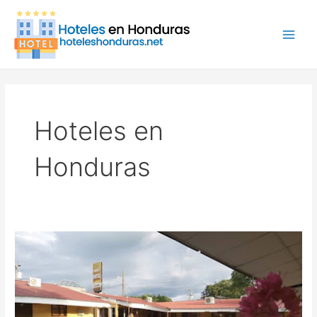
Ir
Paginación
Main
al
de
Men
contenido
entradas
Hoteles en
Honduras
Hotel
Gualiqueme,
hotel
en
Honduras