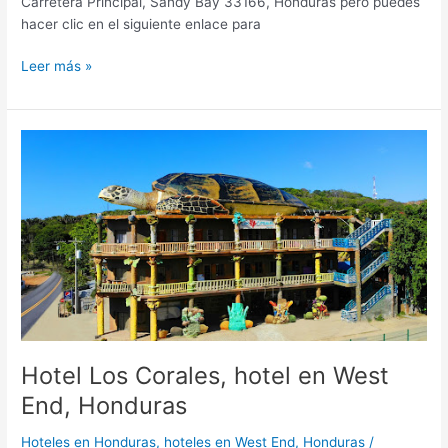
Carretera Principal, Sandy Bay 33166, Honduras pero puedes
hacer clic en el siguiente enlace para
Leer más »
Hotel
Los
Corales,
hotel
en
West
End,
Honduras
Hotel Los Corales, hotel en West
End, Honduras
Hoteles en Honduras
,
hoteles en West End, Honduras
/