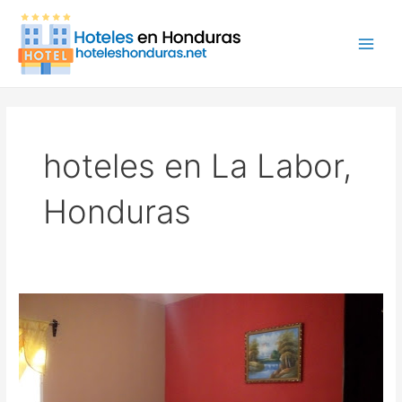
Ir
Main
al
Men
contenido
hoteles en La Labor,
Honduras
Hotel
y
Comedor
Palacios,
Hotel
en