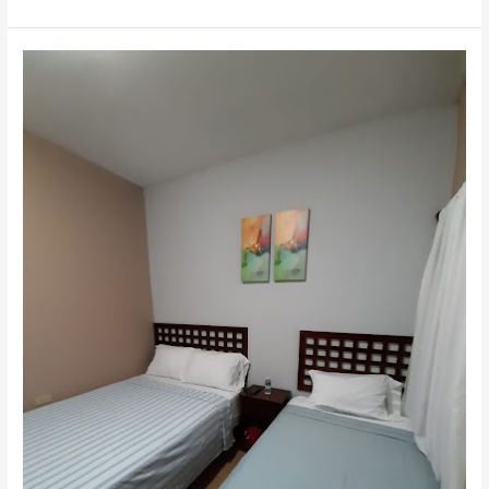
Eugenia
Hotel,
Hotel
en
La
Labor,
Honduras