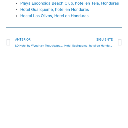
Playa Escondida Beach Club, hotel en Tela, Honduras
Hotel Gualiqueme, hotel en Honduras
Hostal Los Olivos, Hotel en Honduras
Ant
S
ANTERIOR
SIGUIENTE
LQ Hotel by Wyndham Tegucigalpa, hotel en Tegucigalpa, Honduras
Hotel Gualiqueme, hotel en Honduras