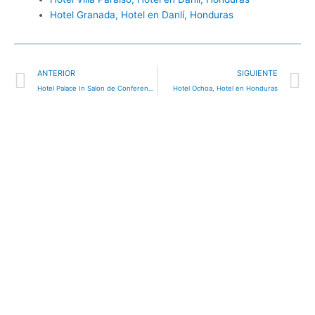
Hotel Granada, Hotel en Danlí, Honduras
Ant
S
ANTERIOR
SIGUIENTE
Hotel Palace In Salon de Conferencias, Hotel en Honduras
Hotel Ochoa, Hotel en Honduras