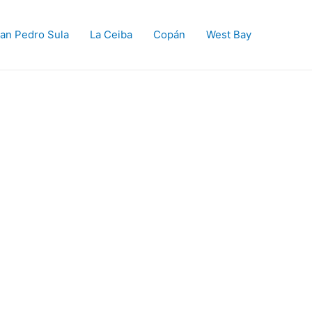
an Pedro Sula
La Ceiba
Copán
West Bay