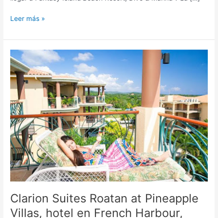
Leer más »
Clarion
Suites
Roatan
at
Pineapple
Villas,
hotel
en
French
Harbour,
Honduras
Clarion Suites Roatan at Pineapple
Villas, hotel en French Harbour,