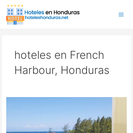
Ir
Main
al
Men
contenido
hoteles en French
Harbour, Honduras
Fantasy
Island
Beach
Resort,
Dive
&