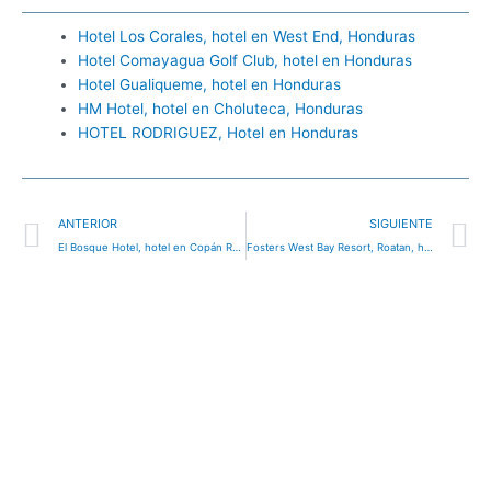
Hotel Los Corales, hotel en West End, Honduras
Hotel Comayagua Golf Club, hotel en Honduras
Hotel Gualiqueme, hotel en Honduras
HM Hotel, hotel en Choluteca, Honduras
HOTEL RODRIGUEZ, Hotel en Honduras
Ant
S
ANTERIOR
SIGUIENTE
El Bosque Hotel, hotel en Copán Ruinas, Honduras
Fosters West Bay Resort, Roatan, hotel en West Bay, Honduras