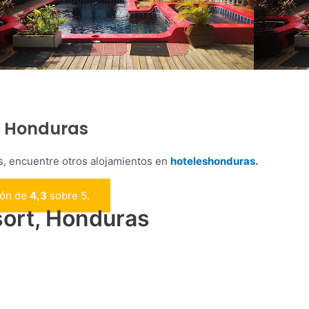
n Honduras
s, encuentre otros alojamientos en
hoteleshonduras.
ión de
4,3
sobre 5.
ort, Honduras