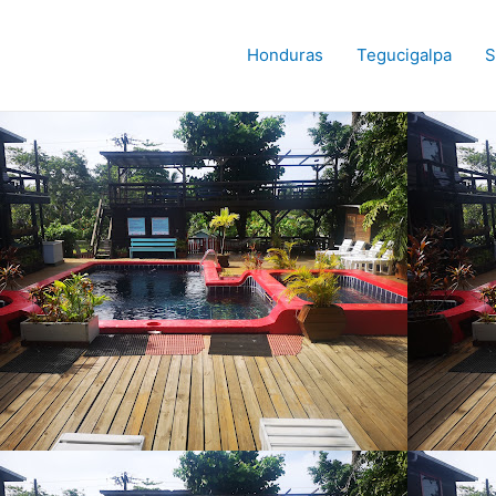
Honduras
Tegucigalpa
S