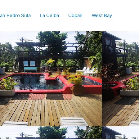
an Pedro Sula
La Ceiba
Copán
West Bay