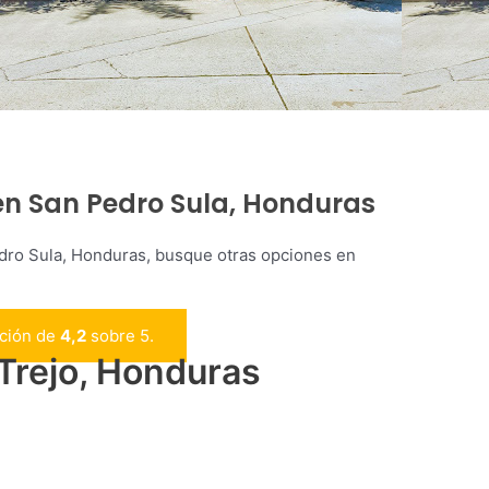
l en San Pedro Sula, Honduras
edro Sula, Honduras, busque otras opciones en
ación de
4,2
sobre 5.
 Trejo, Honduras