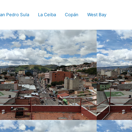
an Pedro Sula
La Ceiba
Copán
West Bay