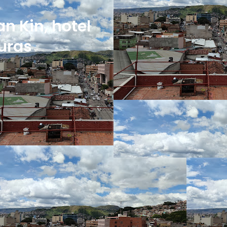
n Kin, hotel
uras