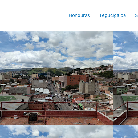
Honduras
Tegucigalpa
S