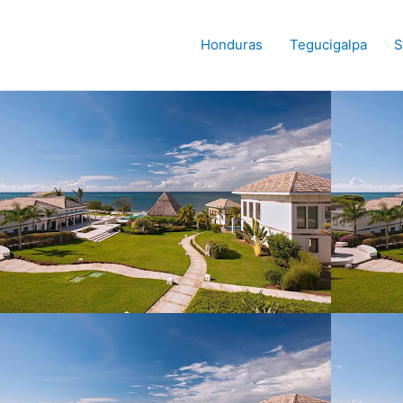
Honduras
Tegucigalpa
S