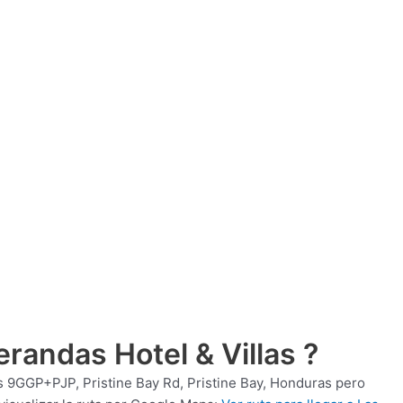
randas Hotel & Villas ?
s
9GGP+PJP, Pristine Bay Rd, Pristine Bay, Honduras pero