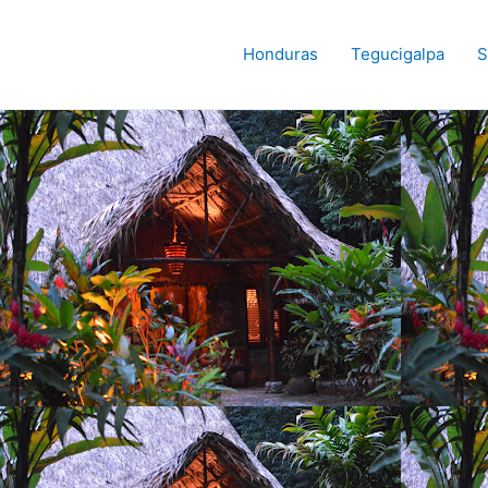
Honduras
Tegucigalpa
S