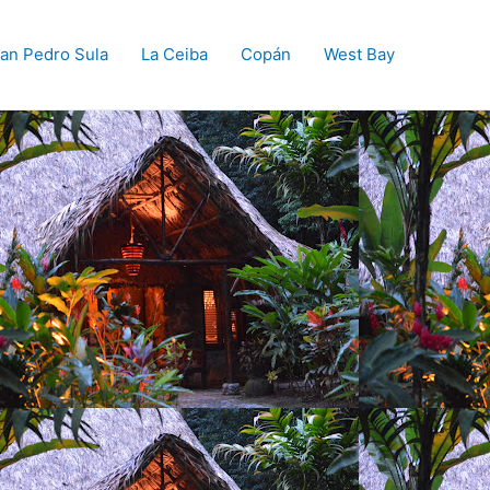
an Pedro Sula
La Ceiba
Copán
West Bay