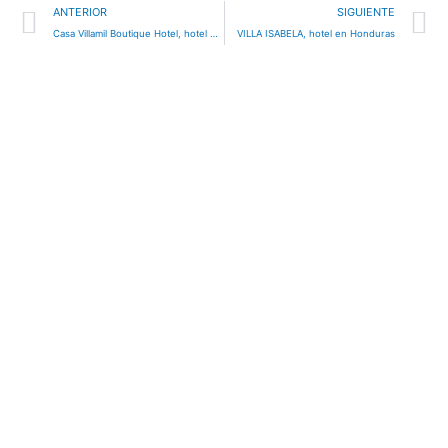
Ant
S
ANTERIOR
SIGUIENTE
Casa Villamil Boutique Hotel, hotel en Copán Ruinas, Honduras
VILLA ISABELA, hotel en Honduras