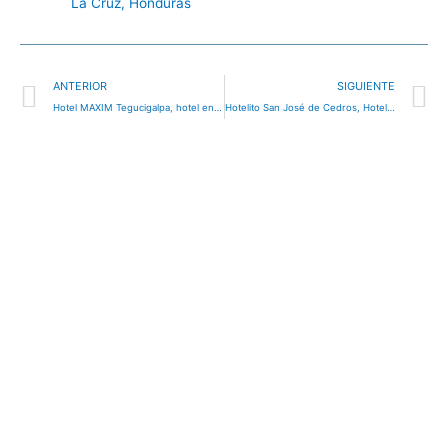
La Cruz, Honduras
Ant
S
ANTERIOR
SIGUIENTE
Hotel MAXIM Tegucigalpa, hotel en Honduras
Hotelito San José de Cedros, Hotel en Cedros, Honduras