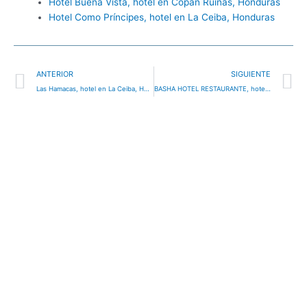
Hotel Buena Vista, hotel en Copán Ruinas, Honduras
Hotel Como Príncipes, hotel en La Ceiba, Honduras
Ant
S
ANTERIOR
SIGUIENTE
Las Hamacas, hotel en La Ceiba, Honduras
BASHA HOTEL RESTAURANTE, hotel en San Pedro Sula, Honduras