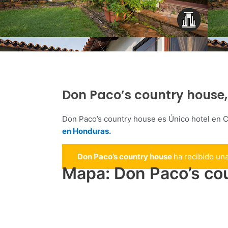
Don Paco’s country house,
Don Paco’s country house es Único hotel en 
en Honduras.
Don Paco’s country house
ha recibido un
Mapa: Don Paco’s co