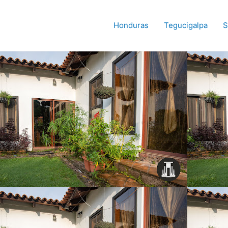
Honduras
Tegucigalpa
S