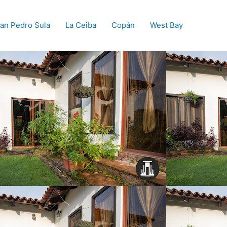
an Pedro Sula
La Ceiba
Copán
West Bay