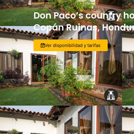
Don Paco’s country ho
Copán Ruinas, Hondu
Ver disponibilidad y tarifas