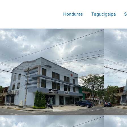
Honduras
Tegucigalpa
S