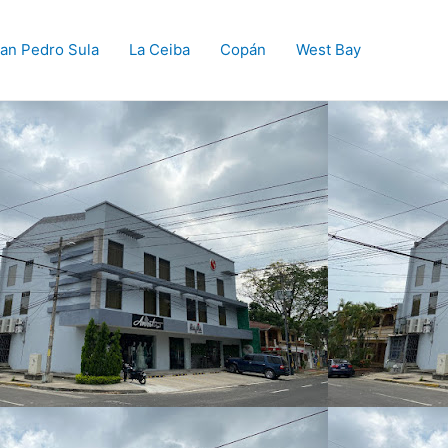
an Pedro Sula
La Ceiba
Copán
West Bay