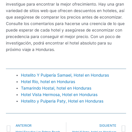
investigue para encontrar la mejor ofrecimiento. Hay una gran
variedad de sitios web que ofrecen descuentos en hoteles, así
que asegúrese de comparar los precios antes de economizar.
Consulte los comentarios para hacerse una creencia de lo que
puede esperar de cada hotel y asegúrese de economizar con
precedencia para conseguir el mejor precio. Con un poco de
investigación, podrá encontrar el hotel absoluto para su
próximo viaje a Honduras.
Hotelito Y Pulpería Samael, Hotel en Honduras
Hotel Rio, hotel en Honduras
Tamarindo Hostal, hotel en Honduras
Hotel Vista Hermosa, Hotel en Honduras
Hotelito y Pulperia Paty, Hotel en Honduras
Ant
S
ANTERIOR
SIGUIENTE
Hotel Ejecutivo Las Palmas Beach, hotel en Honduras
Hotel K-lisma, hotel en Honduras