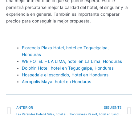
una mejor intelecto de lo que se puede esperar. Esto le
permitirá percatarse mejor la calidad del hotel, el singular y la
experiencia en general. También es importante comparar
precios para conseguir la mejor propuesta.
Florencia Plaza Hotel, hotel en Tegucigalpa,
Honduras
WE HOTEL – LA LIMA, hotel en La Lima, Honduras
Dolphin Hotel, hotel en Tegucigalpa, Honduras
Hospedaje el escondido, Hotel en Honduras
Acropolis Maya, hotel en Honduras
Ant
S
ANTERIOR
SIGUIENTE
Las Verandas Hotel & Villas, hotel en Honduras
Tranquilseas Resort, hotel en Sandy Bay, Honduras