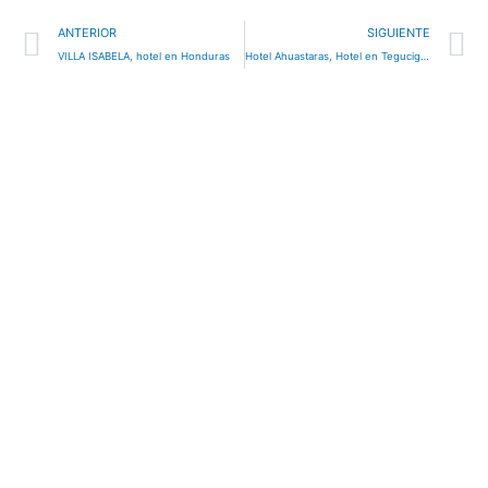
Ant
S
ANTERIOR
SIGUIENTE
VILLA ISABELA, hotel en Honduras
Hotel Ahuastaras, Hotel en Tegucigalpa, Honduras