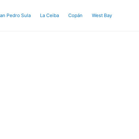
an Pedro Sula
La Ceiba
Copán
West Bay