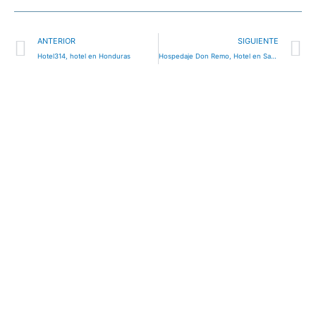
Ant
S
ANTERIOR
SIGUIENTE
Hotel314, hotel en Honduras
Hospedaje Don Remo, Hotel en Santa Bárbara, Honduras