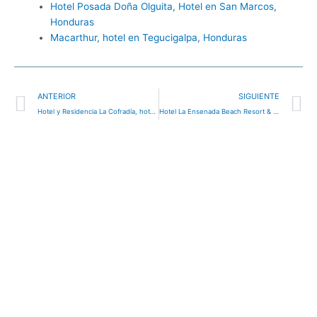
Hotel Posada Doña Olguita, Hotel en San Marcos,
Honduras
Macarthur, hotel en Tegucigalpa, Honduras
Ant
S
ANTERIOR
SIGUIENTE
Hotel y Residencia La Cofradía, hotel en Santa Rosa de Copán, Honduras
Hotel La Ensenada Beach Resort & Conventions Center, hotel en Tela, Honduras