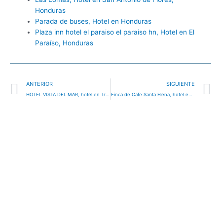
Honduras
Parada de buses, Hotel en Honduras
Plaza inn hotel el paraiso el paraiso hn, Hotel en El
Paraíso, Honduras
Ant
S
ANTERIOR
SIGUIENTE
HOTEL VISTA DEL MAR, hotel en Trujillo, Honduras
Finca de Cafe Santa Elena, hotel en Aldea San Grabiel, Honduras