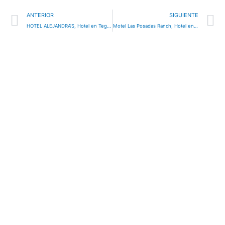
Ant
S
ANTERIOR
SIGUIENTE
HOTEL ALEJANDRA’S, Hotel en Tegucigalpa, Honduras
Motel Las Posadas Ranch, Hotel en El Progreso, Honduras