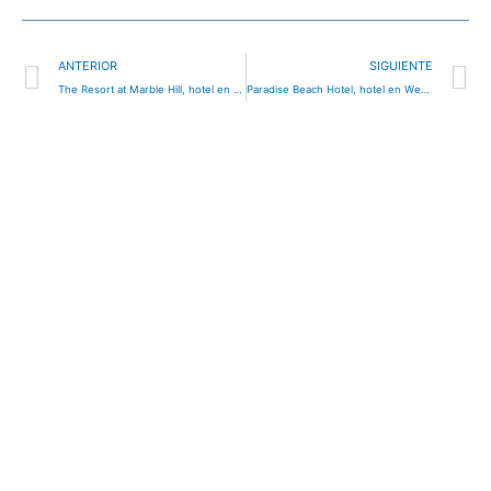
Ant
S
ANTERIOR
SIGUIENTE
The Resort at Marble Hill, hotel en Punta Blanca, Honduras
Paradise Beach Hotel, hotel en West Bay, Honduras