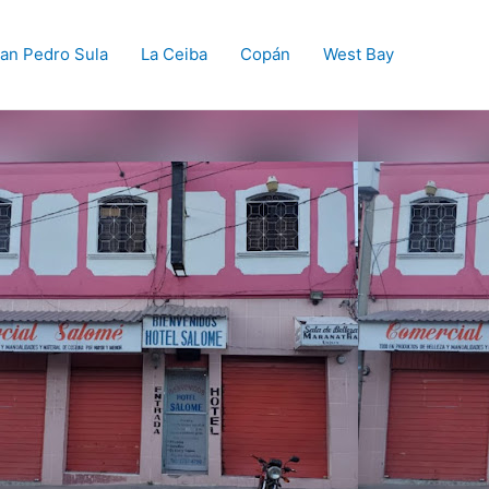
an Pedro Sula
La Ceiba
Copán
West Bay