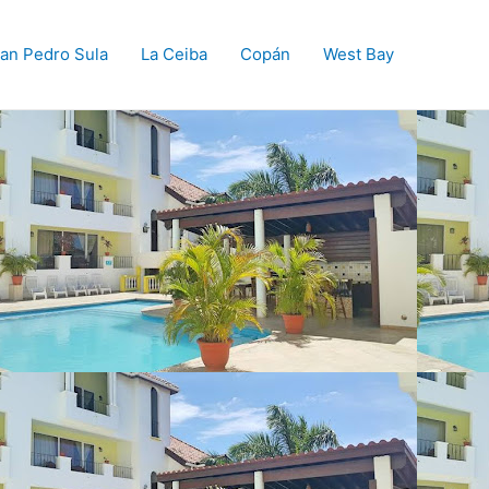
an Pedro Sula
La Ceiba
Copán
West Bay