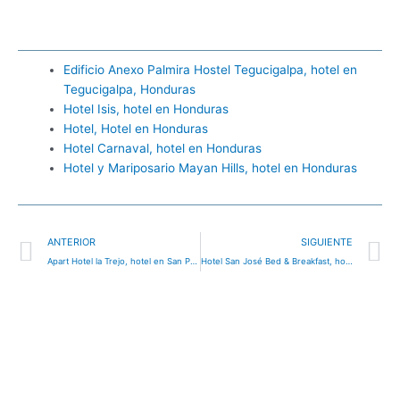
Edificio Anexo Palmira Hostel Tegucigalpa, hotel en
Tegucigalpa, Honduras
Hotel Isis, hotel en Honduras
Hotel, Hotel en Honduras
Hotel Carnaval, hotel en Honduras
Hotel y Mariposario Mayan Hills, hotel en Honduras
Ant
S
ANTERIOR
SIGUIENTE
Apart Hotel la Trejo, hotel en San Pedro Sula, Honduras
Hotel San José Bed & Breakfast, hotel en Valle de Ángeles, Honduras