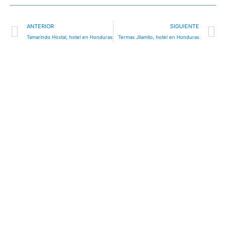
Ant
S
ANTERIOR
SIGUIENTE
Tamarindo Hostal, hotel en Honduras
Termas Jilamito, hotel en Honduras