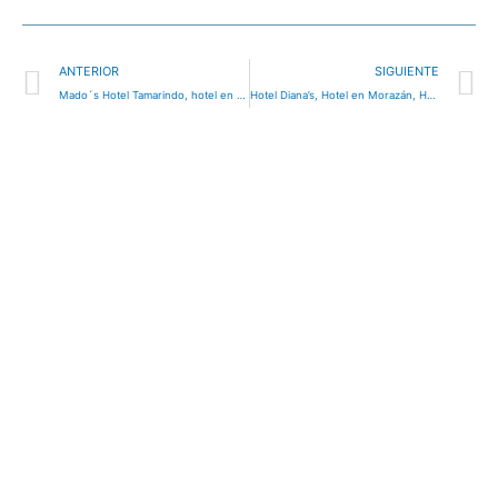
Ant
S
ANTERIOR
SIGUIENTE
Mado´s Hotel Tamarindo, hotel en Choluteca, Honduras
Hotel Diana’s, Hotel en Morazán, Honduras