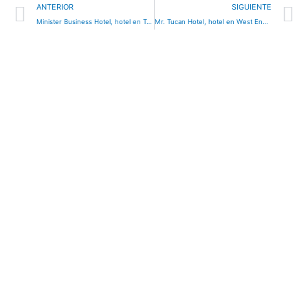
Ant
S
ANTERIOR
SIGUIENTE
Minister Business Hotel, hotel en Tegucigalpa, Honduras
Mr. Tucan Hotel, hotel en West End, Honduras