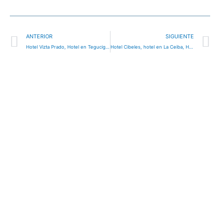
Ant
S
ANTERIOR
SIGUIENTE
Hotel Vizta Prado, Hotel en Tegucigalpa, Honduras
Hotel Cibeles, hotel en La Ceiba, Honduras