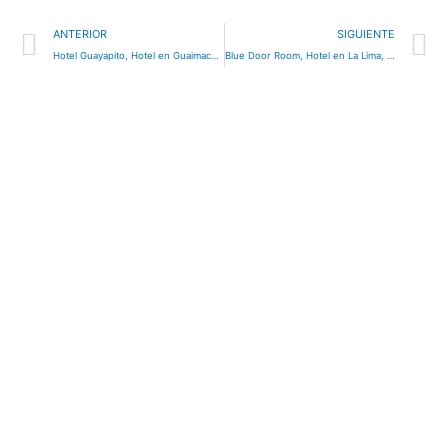
Ant
S
ANTERIOR
SIGUIENTE
Hotel Guayapito, Hotel en Guaimaca, Honduras
Blue Door Room, Hotel en La Lima, Honduras