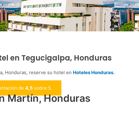
otel en Tegucigalpa, Honduras
pa, Honduras, reserve su hotel en
Hoteles Honduras.
untación de
4,5
sobre 5.
n Martín, Honduras