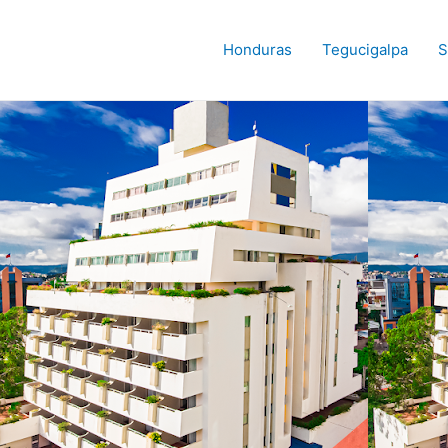
Honduras
Tegucigalpa
S