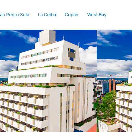
an Pedro Sula
La Ceiba
Copán
West Bay