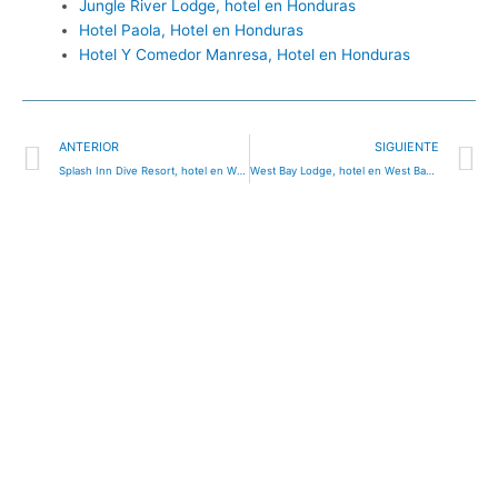
Jungle River Lodge, hotel en Honduras
Hotel Paola, Hotel en Honduras
Hotel Y Comedor Manresa, Hotel en Honduras
Ant
S
ANTERIOR
SIGUIENTE
Splash Inn Dive Resort, hotel en West End, Honduras
West Bay Lodge, hotel en West Bay, Honduras