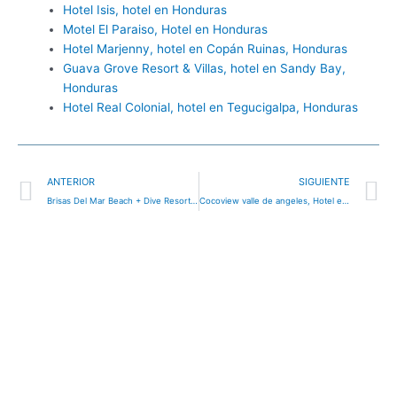
Hotel Isis, hotel en Honduras
Motel El Paraiso, Hotel en Honduras
Hotel Marjenny, hotel en Copán Ruinas, Honduras
Guava Grove Resort & Villas, hotel en Sandy Bay,
Honduras
Hotel Real Colonial, hotel en Tegucigalpa, Honduras
Ant
S
ANTERIOR
SIGUIENTE
Brisas Del Mar Beach + Dive Resort, hotel en West End, Honduras
Cocoview valle de angeles, Hotel en Valle de Ángeles, Honduras