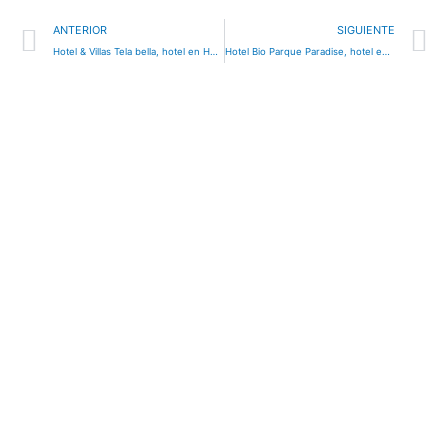
Ant
S
ANTERIOR
SIGUIENTE
Hotel & Villas Tela bella, hotel en Honduras
Hotel Bio Parque Paradise, hotel en Honduras